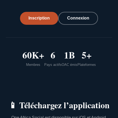
Inscription
Connexion
60K+
6
1B
5+
Membres
Pays actifs
OAC émis
Plateformes
📱
Téléchargez l’application
One Africa Social est disponible sur iOS et Android.