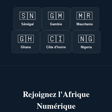
🇸🇳
🇬🇲
🇲🇷
Sénégal
Gambie
Mauritanie
🇬🇭
🇨🇮
🇳🇬
Ghana
Côte d'Ivoire
Nigeria
Rejoignez l'Afrique
Numérique