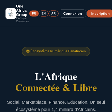
One
Africa
Connexion
Inscription
FR
EN
AR
Group
L'Afrique
Connectée
🌍
Écosystème Numérique Panafricain
L'Afrique
Connectée & Libre
Social, Marketplace, Finance, Education. Un seul
écosystème pour 1,4 milliard d'Africains.