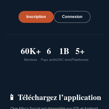
Inscription
Connexion
60K+
6
1B
5+
Membres
Pays actifs
OAC émis
Plateformes
📱
Téléchargez l’application
One Africa Social est disponible sur iOS et Android.