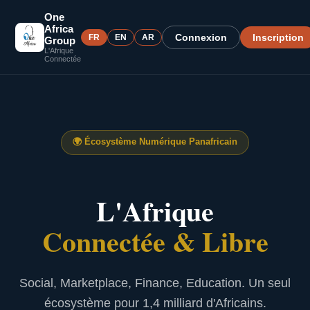
One
Africa
Connexion
Inscription
FR
EN
AR
Group
L'Afrique
Connectée
🌍
Écosystème Numérique Panafricain
L'Afrique
Connectée & Libre
Social, Marketplace, Finance, Education. Un seul
écosystème pour 1,4 milliard d'Africains.