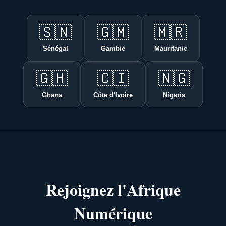
🇸🇳
🇬🇲
🇲🇷
Sénégal
Gambie
Mauritanie
🇬🇭
🇨🇮
🇳🇬
Ghana
Côte d'Ivoire
Nigeria
Rejoignez l'Afrique
Numérique