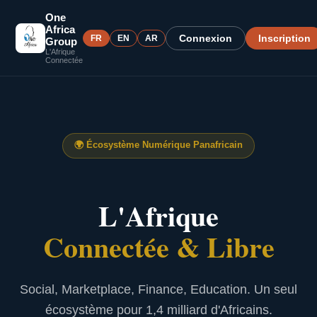
One
Africa
Connexion
Inscription
FR
EN
AR
Group
L'Afrique
Connectée
🌍
Écosystème Numérique Panafricain
L'Afrique
Connectée & Libre
Social, Marketplace, Finance, Education. Un seul
écosystème pour 1,4 milliard d'Africains.