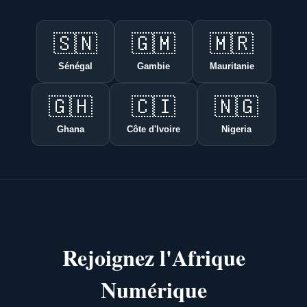
🇸🇳
🇬🇲
🇲🇷
Sénégal
Gambie
Mauritanie
🇬🇭
🇨🇮
🇳🇬
Ghana
Côte d'Ivoire
Nigeria
Rejoignez l'Afrique
Numérique