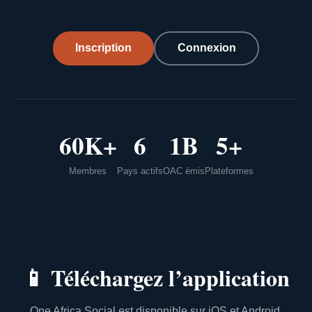
Inscription
Connexion
60K+
6
1B
5+
Membres
Pays actifs
OAC émis
Plateformes
📱
Téléchargez l’application
One Africa Social est disponible sur iOS et Android.