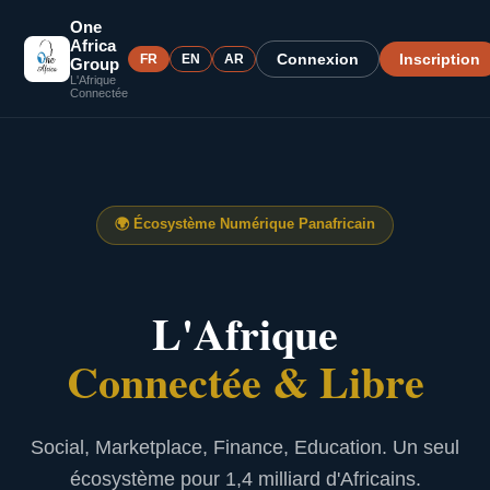
One
Africa
Connexion
Inscription
FR
EN
AR
Group
L'Afrique
Connectée
🌍
Écosystème Numérique Panafricain
L'Afrique
Connectée & Libre
Social, Marketplace, Finance, Education. Un seul
écosystème pour 1,4 milliard d'Africains.