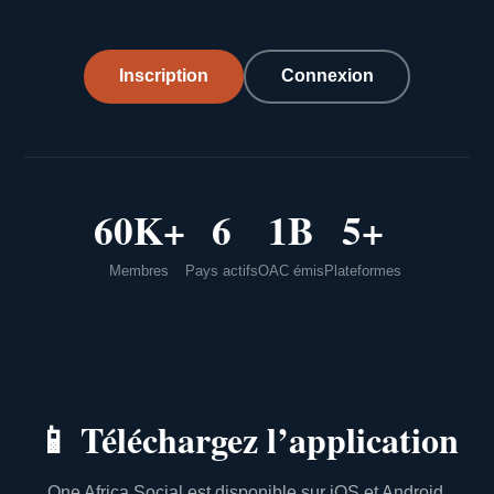
Inscription
Connexion
60K+
6
1B
5+
Membres
Pays actifs
OAC émis
Plateformes
📱
Téléchargez l’application
One Africa Social est disponible sur iOS et Android.