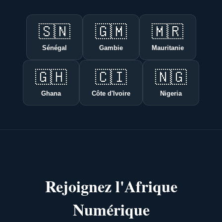
🇸🇳
🇬🇲
🇲🇷
Sénégal
Gambie
Mauritanie
🇬🇭
🇨🇮
🇳🇬
Ghana
Côte d'Ivoire
Nigeria
Rejoignez l'Afrique
Numérique