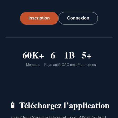
Inscription
Connexion
60K+
6
1B
5+
Membres
Pays actifs
OAC émis
Plateformes
📱
Téléchargez l’application
One Africa Social est disponible sur iOS et Android.