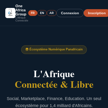
One
Africa
Connexion
Inscription
FR
EN
AR
Group
L'Afrique
Connectée
🌍
Écosystème Numérique Panafricain
L'Afrique
Connectée & Libre
Social, Marketplace, Finance, Education. Un seul
écosystème pour 1,4 milliard d'Africains.