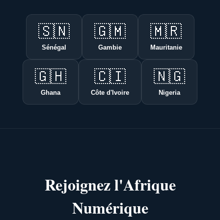
🇸🇳
🇬🇲
🇲🇷
Sénégal
Gambie
Mauritanie
🇬🇭
🇨🇮
🇳🇬
Ghana
Côte d'Ivoire
Nigeria
Rejoignez l'Afrique
Numérique