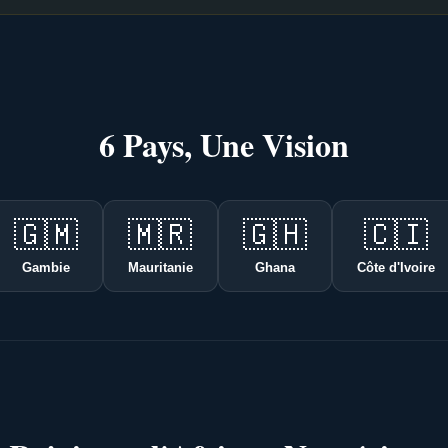
6 Pays, Une Vision
🇬🇲
🇲🇷
🇬🇭
🇨🇮
Gambie
Mauritanie
Ghana
Côte d'Ivoire