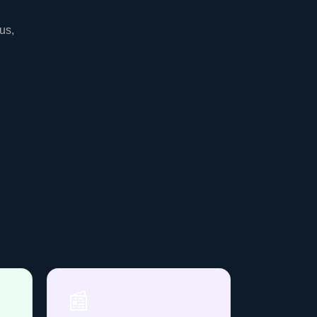
us,
📰