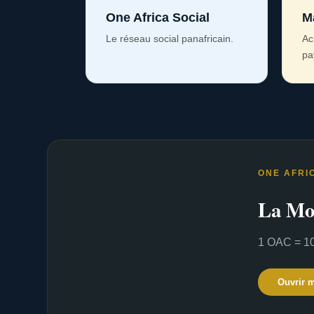
One Africa Social
M
Le réseau social panafricain.
Ac
pa
ONE AFRI
La Mo
1 OAC = 10
Ouvrir 