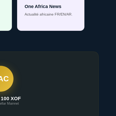
One Africa News
Actualité africaine FR/EN/AR.
AC
 100 XOF
ellar Mainnet