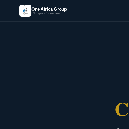
One Africa Group
L'Afrique Connectée
C