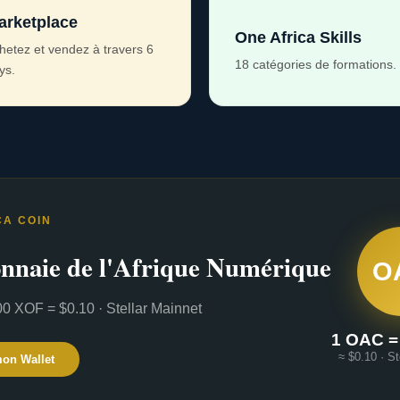
arketplace
One Africa Skills
hetez et vendez à travers 6
18 catégories de formations.
ys.
CA COIN
nnaie de l'Afrique Numérique
O
0 XOF = $0.10 · Stellar Mainnet
1 OAC =
≈ $0.10 · St
mon Wallet