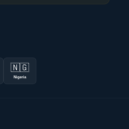
🇳🇬
Nigeria