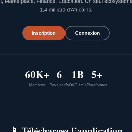
l, Marketplace, Finance, Education. Un seul écosystèm
1,4 milliard d'Africains.
Inscription
Connexion
60K+
6
1B
5+
Membres
Pays actifs
OAC émis
Plateformes
📱
Téléchargez l’application