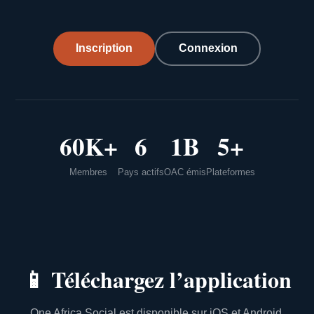
Inscription
Connexion
60K+
6
1B
5+
Membres
Pays actifs
OAC émis
Plateformes
📱
Téléchargez l’application
One Africa Social est disponible sur iOS et Android.