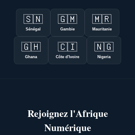
🇸🇳
🇬🇲
🇲🇷
Sénégal
Gambie
Mauritanie
🇬🇭
🇨🇮
🇳🇬
Ghana
Côte d'Ivoire
Nigeria
Rejoignez l'Afrique
Numérique