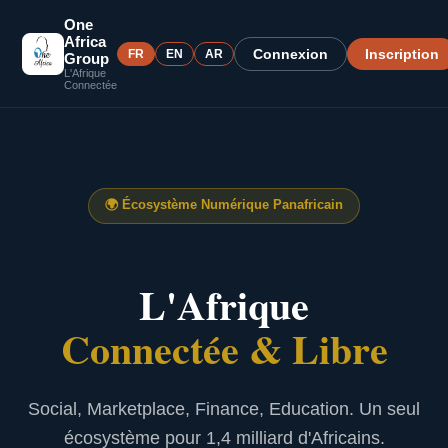
One
Africa
Connexion
Inscription
FR
EN
AR
Group
L'Afrique
Connectée
🌍
Écosystème Numérique Panafricain
L'Afrique
Connectée & Libre
Social, Marketplace, Finance, Education. Un seul
écosystème pour 1,4 milliard d'Africains.