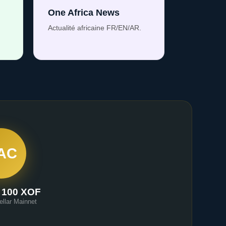
One Africa News
Actualité africaine FR/EN/AR.
AC
 100 XOF
ellar Mainnet