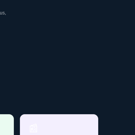
us,
📰