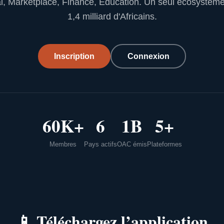
l, Marketplace, Finance, Education. Un seul écosystèm
1,4 milliard d'Africains.
Inscription
Connexion
60K+
6
1B
5+
Membres
Pays actifs
OAC émis
Plateformes
📱
Téléchargez l’application