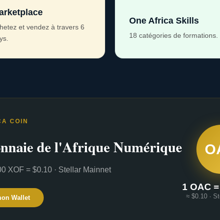
arketplace
One Africa Skills
hetez et vendez à travers 6
18 catégories de formations.
ys.
CA COIN
nnaie de l'Afrique Numérique
O
0 XOF = $0.10 · Stellar Mainnet
1 OAC =
≈ $0.10 · St
mon Wallet