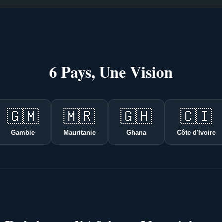
6 Pays, Une Vision
🇬🇲
🇲🇷
🇬🇭
🇨🇮
Gambie
Mauritanie
Ghana
Côte d'Ivoire