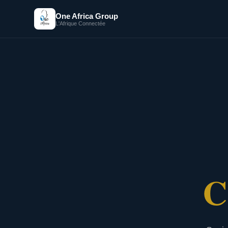
One Africa Group
L'Afrique Connectée
C