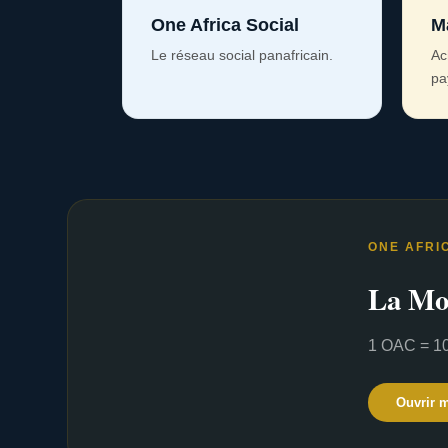
One Africa Social
M
Le réseau social panafricain.
Ac
pa
ONE AFRI
La Mo
1 OAC = 10
Ouvrir 