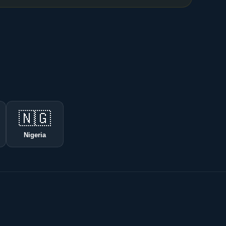
🇳🇬
Nigeria