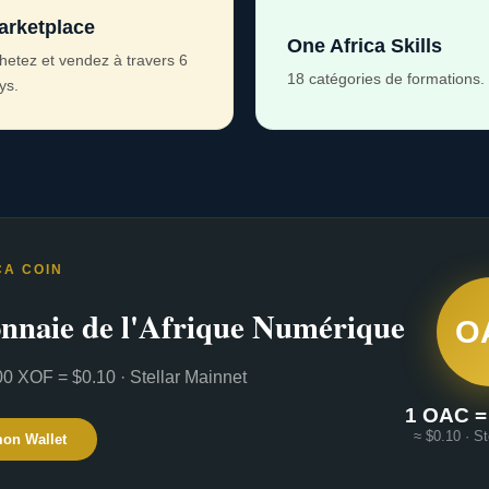
arketplace
One Africa Skills
hetez et vendez à travers 6
18 catégories de formations.
ys.
CA COIN
nnaie de l'Afrique Numérique
O
0 XOF = $0.10 · Stellar Mainnet
1 OAC =
≈ $0.10 · St
mon Wallet