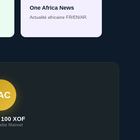
One Africa News
Actualité africaine FR/EN/AR.
AC
 100 XOF
ellar Mainnet