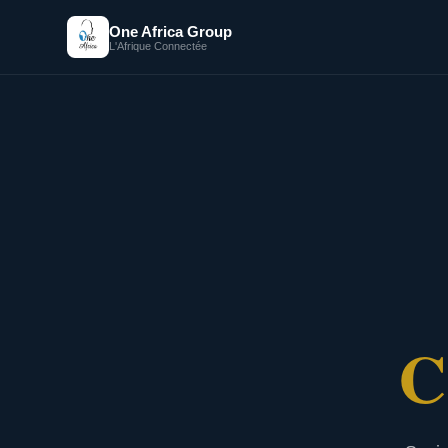
One Africa Group
L'Afrique Connectée
C