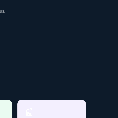
us,
📰