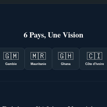
6 Pays, Une Vision
🇬🇲
🇲🇷
🇬🇭
🇨🇮
Gambie
Mauritanie
Ghana
Côte d'Ivoire