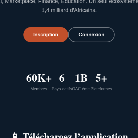
l, Marketplace, Finance, Education. Un seul écosystèm
1,4 milliard d'Africains.
Inscription
Connexion
60K+
6
1B
5+
Membres
Pays actifs
OAC émis
Plateformes
📱
Téléchargez l’application