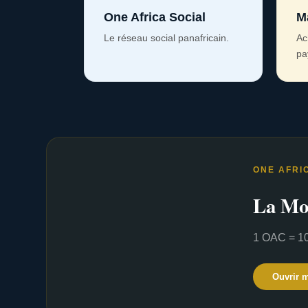
One Africa Social
M
Le réseau social panafricain.
Ac
pa
ONE AFRI
La Mo
1 OAC = 10
Ouvrir 