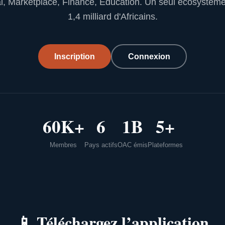
l, Marketplace, Finance, Education. Un seul écosystèm
1,4 milliard d'Africains.
Inscription
Connexion
60K+
6
1B
5+
Membres
Pays actifs
OAC émis
Plateformes
📱
Téléchargez l’application