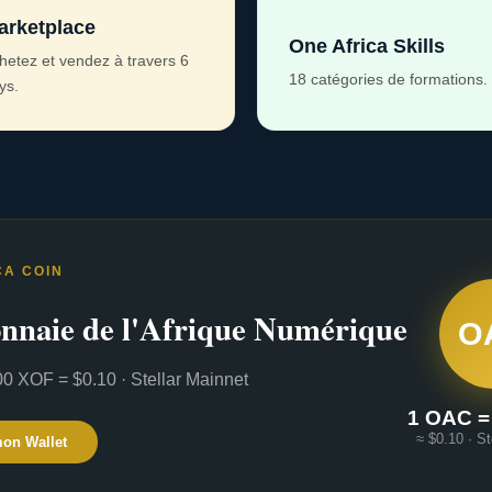
arketplace
One Africa Skills
hetez et vendez à travers 6
18 catégories de formations.
ys.
CA COIN
nnaie de l'Afrique Numérique
O
0 XOF = $0.10 · Stellar Mainnet
1 OAC =
≈ $0.10 · St
mon Wallet