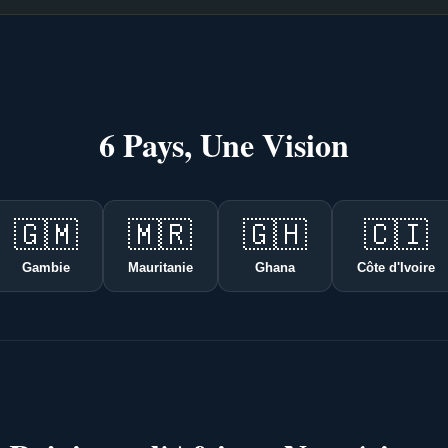
6 Pays, Une Vision
🇬🇲
🇲🇷
🇬🇭
🇨🇮
Gambie
Mauritanie
Ghana
Côte d'Ivoire