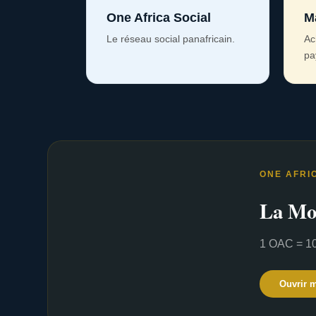
One Africa Social
M
Le réseau social panafricain.
Ac
pa
ONE AFRI
La Mo
1 OAC = 10
Ouvrir 