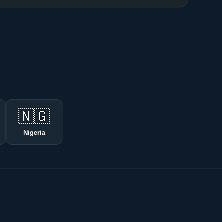
🇳🇬
Nigeria