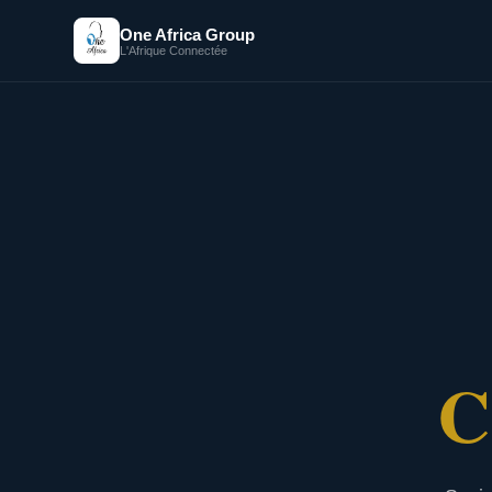
One Africa Group
L'Afrique Connectée
C