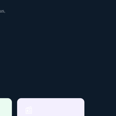
us,
📰