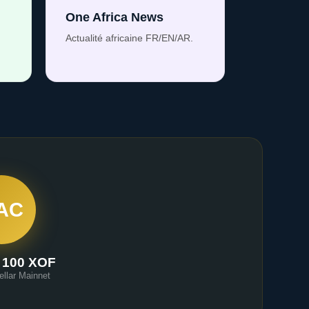
One Africa News
Actualité africaine FR/EN/AR.
AC
 100 XOF
ellar Mainnet