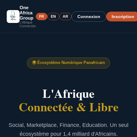
One
Africa
Connexion
Inscription
FR
EN
AR
Group
L'Afrique
Connectée
🌍
Écosystème Numérique Panafricain
L'Afrique
Connectée & Libre
Social, Marketplace, Finance, Education. Un seul
écosystème pour 1,4 milliard d'Africains.