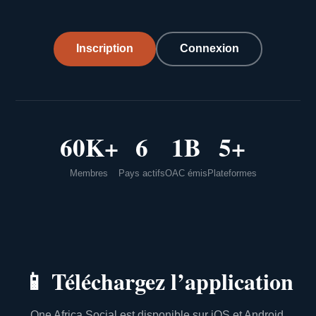
Inscription
Connexion
60K+
6
1B
5+
Membres
Pays actifs
OAC émis
Plateformes
📱
Téléchargez l’application
One Africa Social est disponible sur iOS et Android.