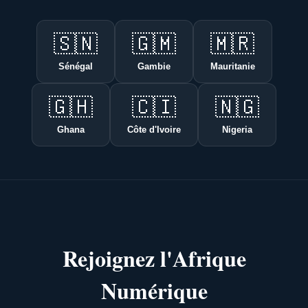
🇸🇳
🇬🇲
🇲🇷
Sénégal
Gambie
Mauritanie
🇬🇭
🇨🇮
🇳🇬
Ghana
Côte d'Ivoire
Nigeria
Rejoignez l'Afrique
Numérique