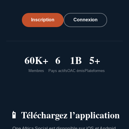
Inscription
Connexion
60K+
6
1B
5+
Membres
Pays actifs
OAC émis
Plateformes
📱
Téléchargez l’application
One Africa Social est disponible sur iOS et Android.