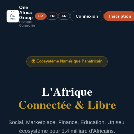
One
Africa
Connexion
Inscription
FR
EN
AR
Group
L'Afrique
Connectée
🌍
Écosystème Numérique Panafricain
L'Afrique
Connectée & Libre
Social, Marketplace, Finance, Education. Un seul
écosystème pour 1,4 milliard d'Africains.