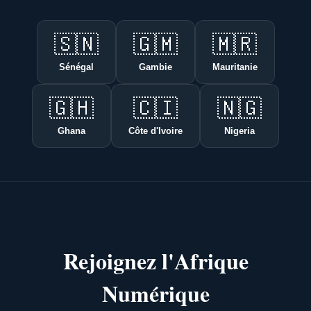
🇸🇳
🇬🇲
🇲🇷
Sénégal
Gambie
Mauritanie
🇬🇭
🇨🇮
🇳🇬
Ghana
Côte d'Ivoire
Nigeria
Rejoignez l'Afrique
Numérique