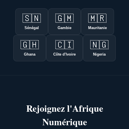
🇸🇳
🇬🇲
🇲🇷
Sénégal
Gambie
Mauritanie
🇬🇭
🇨🇮
🇳🇬
Ghana
Côte d'Ivoire
Nigeria
Rejoignez l'Afrique
Numérique