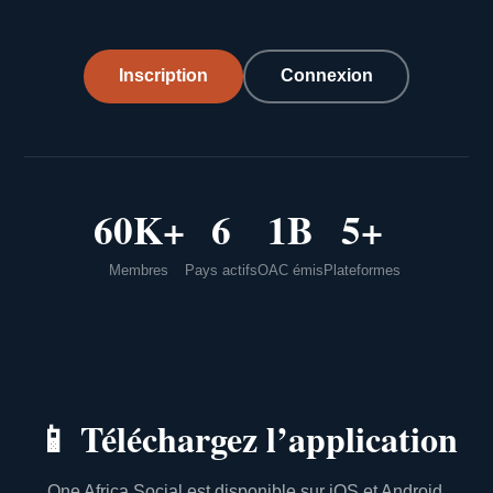
Inscription
Connexion
60K+
6
1B
5+
Membres
Pays actifs
OAC émis
Plateformes
📱
Téléchargez l’application
One Africa Social est disponible sur iOS et Android.