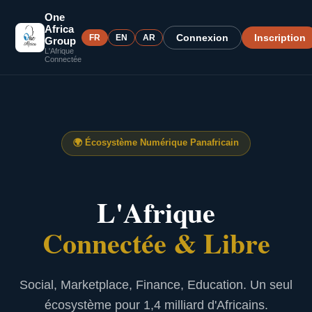
One
Africa
Connexion
Inscription
FR
EN
AR
Group
L'Afrique
Connectée
🌍
Écosystème Numérique Panafricain
L'Afrique
Connectée & Libre
Social, Marketplace, Finance, Education. Un seul
écosystème pour 1,4 milliard d'Africains.